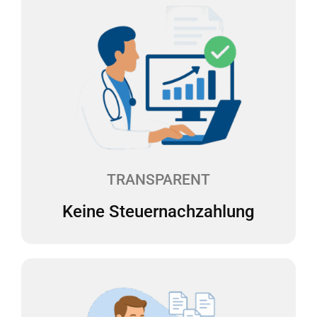
Keine Steuernachzahlung
Überraschende Steuernachzahlungen sind der
Albtraum für jeden Selbständigen. Wir erstellen
daher zweimal pro Jahr eine Steuerhochrechnung
für Sie. Die laufenden Steuervorauszahlungen
können so angepasst werden, dass keine
Steuernachzahlungen fällig werden.
TRANSPARENT
Keine Steuernachzahlung