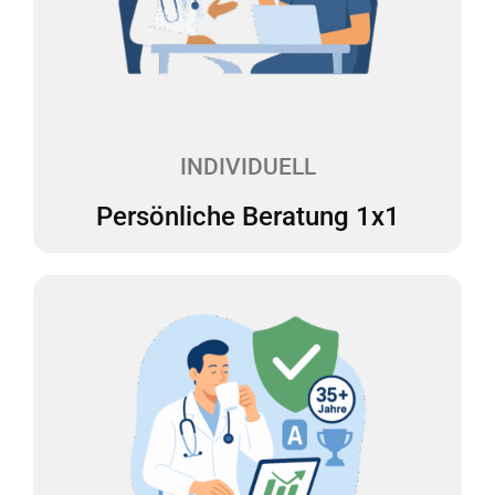
Sie haben Fragen oder müssen eine wichtige
Entscheidung treffen? Bei uns haben Sie einen
festen Ansprechpartner, der Ihnen mit Rat und Tat
zur Seite steht – verständlich, kompetent und
genau auf Sie zugeschnitten.
INDIVIDUELL
Persönliche Beratung 1x1
35 Jahre Steuer-Expertise
Vermeiden Sie böse Überraschungen in
Betriebsprüfungen durch professionelle