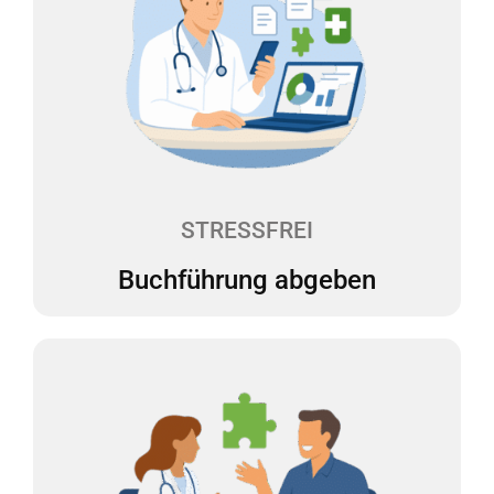
Buchführung abgeben
Sie laden Ihre Belege digital in unsere Web-App
hoch, und wir erledigen den Rest. Alles bleibt
übersichtlich und an einem Ort. Wir erstellen Ihre
Buchführung monatlich. Ein Dashboard zeigt Ihnen
auf einen Blick, wie es um Ihre Finanzen steht. So
können Sie sicher planen und Entscheidungen
treffen.
STRESSFREI
Buchführung abgeben
Persönliche Beratung 1x1