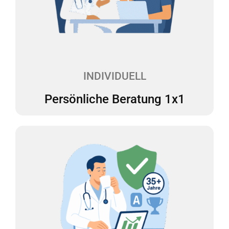
Sie haben Fragen oder müssen eine wichtige
Entscheidung treffen? Bei uns haben Sie einen
festen Ansprechpartner, der Ihnen mit Rat und Tat
zur Seite steht – verständlich, kompetent und
genau auf Sie zugeschnitten.
INDIVIDUELL
Persönliche Beratung 1x1
35 Jahre Steuer-Expertise
Vermeiden Sie böse Überraschungen in
Betriebsprüfungen durch professionelle