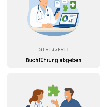
Buchführung abgeben
Sie laden Ihre Belege digital in unsere Web-App
hoch, und wir erledigen den Rest. Alles bleibt
übersichtlich und an einem Ort. Wir erstellen Ihre
Buchführung monatlich. Ein Dashboard zeigt Ihnen
auf einen Blick, wie es um Ihre Finanzen steht. So
können Sie sicher planen und Entscheidungen
treffen.
STRESSFREI
Buchführung abgeben
Persönliche Beratung 1x1