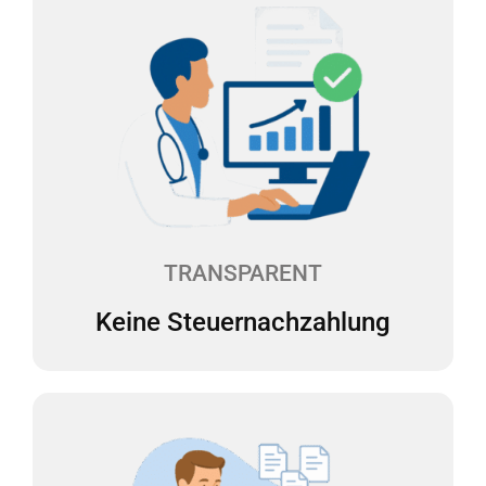
Keine Steuernachzahlung
Überraschende Steuernachzahlungen sind der
Albtraum für jeden Selbständigen. Wir erstellen
daher zweimal pro Jahr eine Steuerhochrechnung
für Sie. Die laufenden Steuervorauszahlungen
können so angepasst werden, dass keine
Steuernachzahlungen fällig werden.
TRANSPARENT
Keine Steuernachzahlung