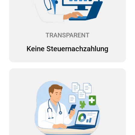
Albtraum für jeden Selbständigen. Wir erstellen
daher zweimal pro Jahr eine Steuerhochrechnung
für Sie. Die laufenden Steuervorauszahlungen
können so angepasst werden, dass keine
Steuernachzahlungen fällig werden.
TRANSPARENT
Keine Steuernachzahlung
Buchführung abgeben
Sie laden Ihre Belege digital in unsere Web-App
hoch, und wir erledigen den Rest. Alles bleibt
übersichtlich und an einem Ort. Wir erstellen Ihre
Buchführung monatlich. Ein Dashboard zeigt Ihnen