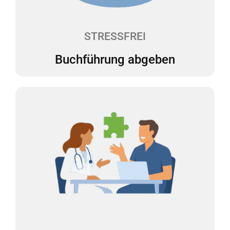
auf einen Blick, wie es um Ihre Finanzen steht. So
können Sie sicher planen und Entscheidungen
treffen.
STRESSFREI
Buchführung abgeben
Persönliche Beratung 1x1
Sie haben Fragen oder müssen eine wichtige
Entscheidung treffen? Bei uns haben Sie einen
festen Ansprechpartner, der Ihnen mit Rat und Tat
zur Seite steht – verständlich, kompetent und
genau auf Sie zugeschnitten.