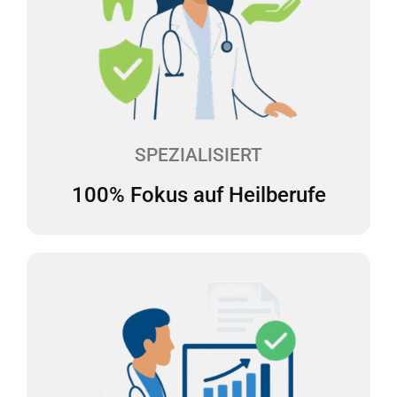
100% Fokus auf Heilberufe
Wir haben uns auf die Beratung des
Gesundheitswesens spezialisiert und verfügen über
langjährige Erfahrung in diesem Bereich. Wir
kennen daher die steuerlichen Besonderheiten bei
Heilberufen und sprechen Ihre Sprache.
SPEZIALISIERT
100% Fokus auf Heilberufe
Keine Steuernachzahlung
Überraschende Steuernachzahlungen sind der