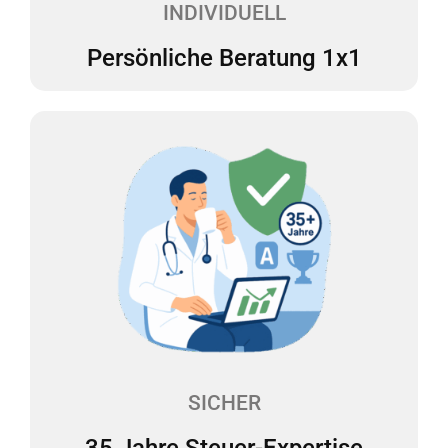
INDIVIDUELL
Persönliche Beratung 1x1
35 Jahre Steuer-Expertise
Vermeiden Sie böse Überraschungen in
Betriebsprüfungen durch professionelle
Unterstützung. Wir sind mit unserem mehrfach
ausgezeichneten Team seit über 35 Jahren als
Steuerexperten für das Gesundheitswesen tätig.
SICHER