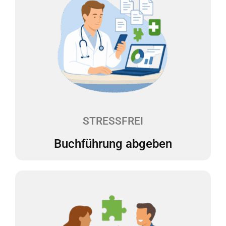
Buchführung abgeben
Sie laden Ihre Belege digital in unsere Web-App
hoch, und wir erledigen den Rest. Alles bleibt
übersichtlich und an einem Ort. Wir erstellen Ihre
Buchführung monatlich. Ein Dashboard zeigt Ihnen
auf einen Blick, wie es um Ihre Finanzen steht. So
können Sie sicher planen und Entscheidungen
treffen.
STRESSFREI
Buchführung abgeben