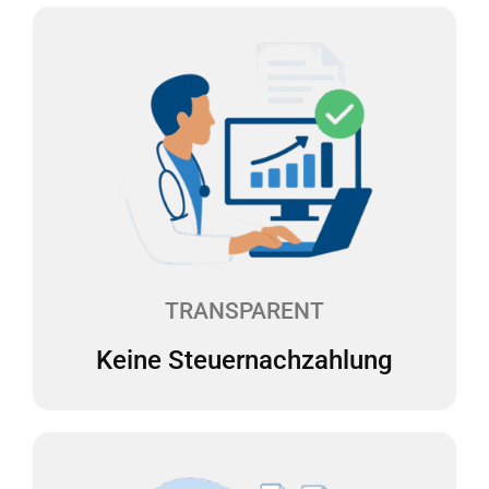
Keine Steuernachzahlung
Überraschende Steuernachzahlungen sind der
Albtraum für jeden Selbständigen. Wir erstellen
daher zweimal pro Jahr eine Steuerhochrechnung
für Sie. Die laufenden Steuervorauszahlungen
können so angepasst werden, dass keine
Steuernachzahlungen fällig werden.
TRANSPARENT
Keine Steuernachzahlung