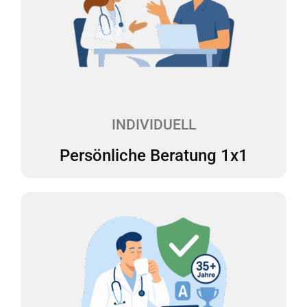
Persönliche Beratung 1x1
Sie haben Fragen oder müssen eine wichtige
Entscheidung treffen? Bei uns haben Sie einen
festen Ansprechpartner, der Ihnen mit Rat und Tat
zur Seite steht – verständlich, kompetent und
genau auf Sie zugeschnitten.
INDIVIDUELL
Persönliche Beratung 1x1
35 Jahre Steuer-Expertise
Vermeiden Sie böse Überraschungen in