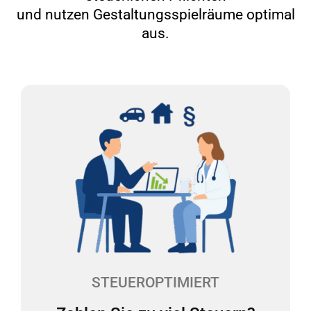
und nutzen Gestaltungsspielräume optimal
aus.
Zahlen Sie zu viel Steuern?
Die Rechtsformwahl, der Pkw, Investitionen - es gibt
viele Stellschrauben, die sich auf Ihre
Steuerbelastung auswirken. Unsere Experten
werfen mindestens einmal im Jahr einen Blick auf
Ihre Praxis und reduzieren Ihre Steuerlast.
STEUEROPTIMIERT