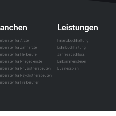
ranchen
Leistungen
erberater für Ärzte
Finanzbuchhaltung
erberater für Zahnärzte
Lohnbuchhaltung
rberater für Heilberufe
Jahresabschluss
erberater für Pflegedienste
Einkommensteuer
erberater für Physiotherapeuten
Businessplan
erberater für Psychotherapeuten
rberater für Freiberufler