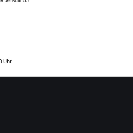
er per Mail zur
0 Uhr