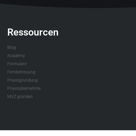
Ressourcen
Blog
Academy
Formulare
Fernbetreuung
Praxisgründung
Praxisübernahme
MVZ gründen