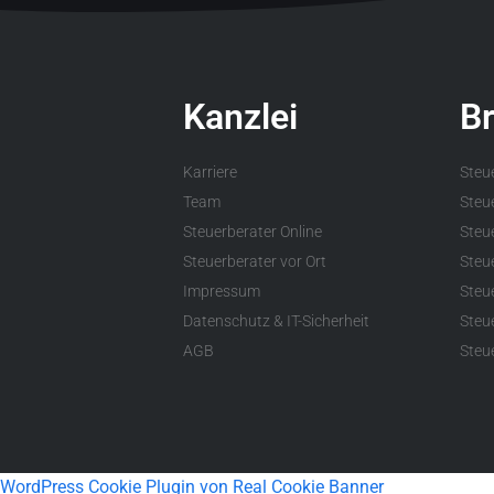
Kanzlei
B
Karriere
Steu
Team
Steu
Steuerberater Online
Steue
Steuerberater vor Ort
Steu
Impressum
Steu
Datenschutz & IT-Sicherheit
Steu
AGB
Steue
WordPress Cookie Plugin von Real Cookie Banner