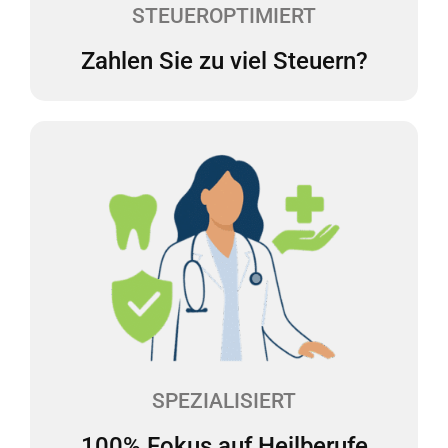
STEUEROPTIMIERT
Zahlen Sie zu viel Steuern?
100% Fokus auf Heilberufe
Wir haben uns auf die Beratung des
Gesundheitswesens spezialisiert und verfügen über
langjährige Erfahrung in diesem Bereich. Wir
kennen daher die steuerlichen Besonderheiten bei
Heilberufen und sprechen Ihre Sprache.
SPEZIALISIERT
100% Fokus auf Heilberufe