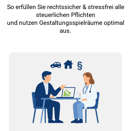
So erfüllen Sie rechtssicher & stressfrei alle
steuerlichen Pflichten
und nutzen Gestaltungsspielräume optimal
aus.
Zahlen Sie zu viel Steuern?
Die Rechtsformwahl, der Pkw, Investitionen - es gibt
viele Stellschrauben, die sich auf Ihre
Steuerbelastung auswirken. Unsere Experten
werfen mindestens einmal im Jahr einen Blick auf
Ihre Praxis und reduzieren Ihre Steuerlast.