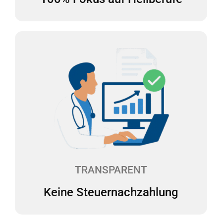
Keine Steuernachzahlung
Überraschende Steuernachzahlungen sind der
Albtraum für jeden Selbständigen. Wir erstellen
daher zweimal pro Jahr eine Steuerhochrechnung
für Sie. Die laufenden Steuervorauszahlungen
können so angepasst werden, dass keine
Steuernachzahlungen fällig werden.
TRANSPARENT
Keine Steuernachzahlung