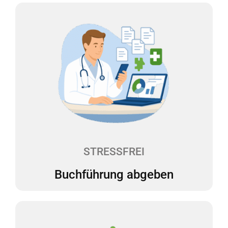
Buchführung abgeben
Sie laden Ihre Belege digital in unsere Web-App
hoch, und wir erledigen den Rest. Alles bleibt
übersichtlich und an einem Ort. Wir erstellen Ihre
Buchführung monatlich. Ein Dashboard zeigt Ihnen
auf einen Blick, wie es um Ihre Finanzen steht. So
können Sie sicher planen und Entscheidungen
treffen.
STRESSFREI
Buchführung abgeben