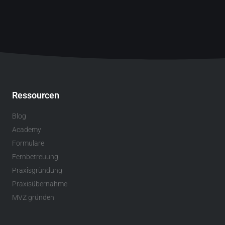
Ressourcen
Blog
Academy
Formulare
Fernbetreuung
Praxisgründung
Praxisübernahme
MVZ gründen