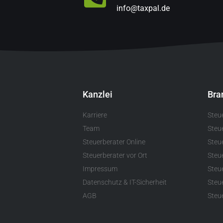
info@taxpal.de
Kanzlei
Bra
Karriere
Steu
Team
Steu
Steuerberater Online
Steue
Steuerberater vor Ort
Steu
Impressum
Steu
Datenschutz & IT-Sicherheit
Steu
AGB
Steue