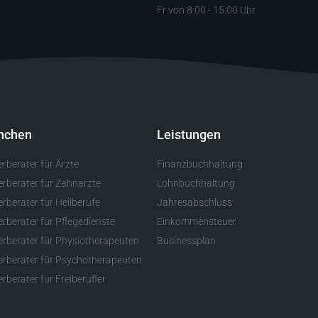
Fr von 8:00 - 15:00 Uhr
nchen
Leistungen
erberater für Ärzte
Finanzbuchhaltung
erberater für Zahnärzte
Lohnbuchhaltung
rberater für Heilberufe
Jahresabschluss
erberater für Pflegedienste
Einkommensteuer
erberater für Physiotherapeuten
Businessplan
erberater für Psychotherapeuten
rberater für Freiberufler