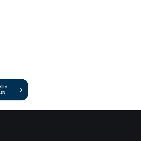
STE
ION