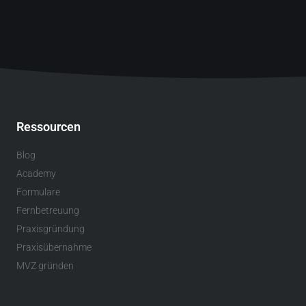
Ressourcen
Blog
Academy
Formulare
Fernbetreuung
Praxisgründung
Praxisübernahme
MVZ gründen