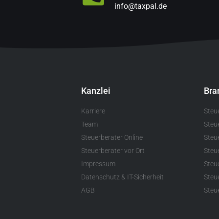
info@taxpal.de
Kanzlei
Bra
Karriere
Steu
Team
Steu
Steuerberater Online
Steue
Steuerberater vor Ort
Steu
Impressum
Steu
Datenschutz & IT-Sicherheit
Steu
AGB
Steue