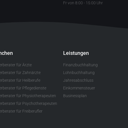
Fr von 8:00 - 15:00 Uhr
nchen
Leistungen
erberater für Ärzte
Finanzbuchhaltung
erberater für Zahnärzte
Lohnbuchhaltung
rberater für Heilberufe
Jahresabschluss
erberater für Pflegedienste
Einkommensteuer
erberater für Physiotherapeuten
Businessplan
erberater für Psychotherapeuten
rberater für Freiberufler