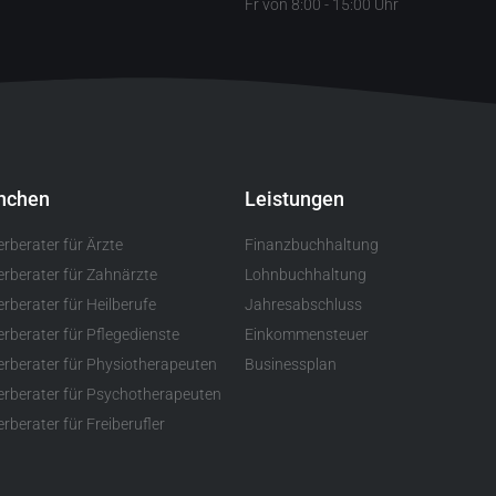
Fr von 8:00 - 15:00 Uhr
nchen
Leistungen
erberater für Ärzte
Finanzbuchhaltung
erberater für Zahnärzte
Lohnbuchhaltung
rberater für Heilberufe
Jahresabschluss
erberater für Pflegedienste
Einkommensteuer
erberater für Physiotherapeuten
Businessplan
erberater für Psychotherapeuten
rberater für Freiberufler