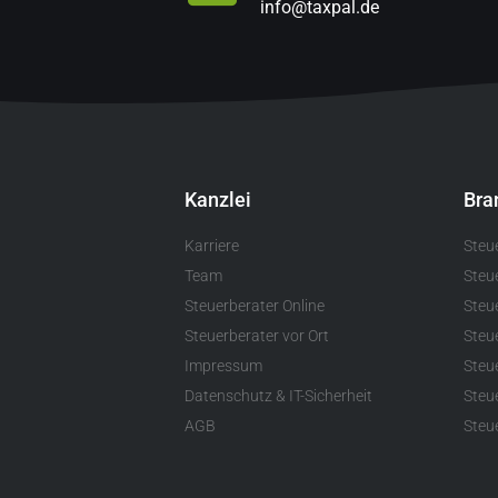
info@taxpal.de
Kanzlei
Bra
Karriere
Steu
Team
Steu
Steuerberater Online
Steue
Steuerberater vor Ort
Steu
Impressum
Steu
Datenschutz & IT-Sicherheit
Steu
AGB
Steue