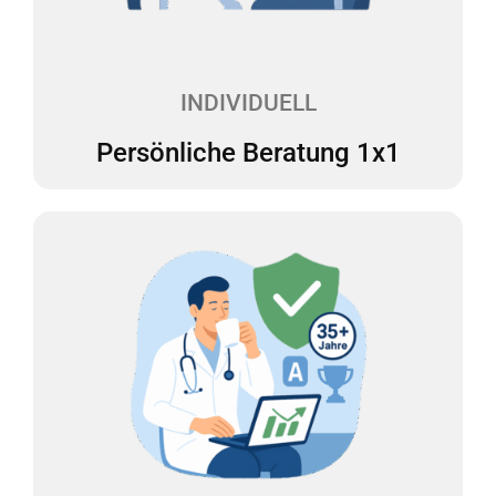
festen Ansprechpartner, der Ihnen mit Rat und Tat
zur Seite steht – verständlich, kompetent und
genau auf Sie zugeschnitten.
INDIVIDUELL
Persönliche Beratung 1x1
35 Jahre Steuer-Expertise
Vermeiden Sie böse Überraschungen in
Betriebsprüfungen durch professionelle
Unterstützung. Wir sind mit unserem mehrfach
ausgezeichneten Team seit über 35 Jahren als