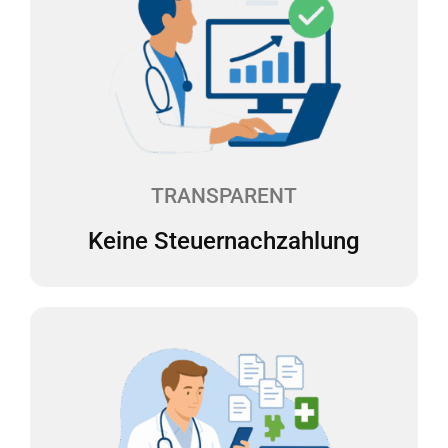
Keine Steuernachzahlung
Überraschende Steuernachzahlungen sind der
Albtraum für jeden Selbständigen. Wir erstellen
daher zweimal pro Jahr eine Steuerhochrechnung
für Sie. Die laufenden Steuervorauszahlungen
können so angepasst werden, dass keine
Steuernachzahlungen fällig werden.
TRANSPARENT
Keine Steuernachzahlung
Buchführung abgeben
Sie laden Ihre Belege digital in unsere Web-App