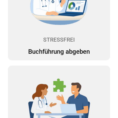
hoch, und wir erledigen den Rest. Alles bleibt
übersichtlich und an einem Ort. Wir erstellen Ihre
Buchführung monatlich. Ein Dashboard zeigt Ihnen
auf einen Blick, wie es um Ihre Finanzen steht. So
können Sie sicher planen und Entscheidungen
treffen.
STRESSFREI
Buchführung abgeben
Persönliche Beratung 1x1
Sie haben Fragen oder müssen eine wichtige
Entscheidung treffen? Bei uns haben Sie einen