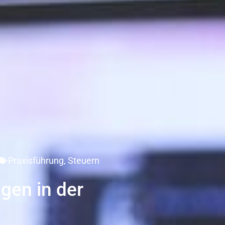
Praxisführung
,
Steuern
gen in der